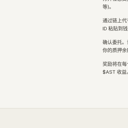
等)。
通过链上代号
ID 粘贴
确认委托。证
你的质押余
奖励将在每个 
$AST 收益