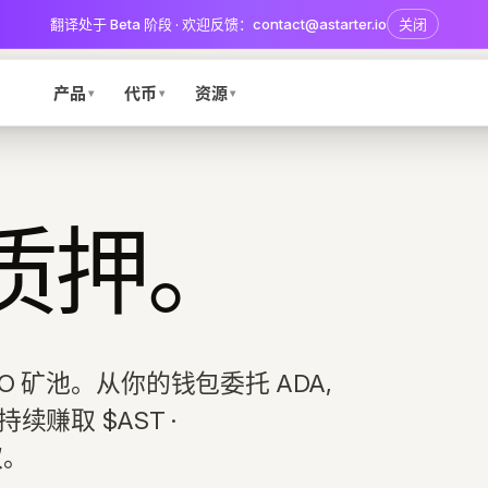
翻译处于 Beta 阶段 · 欢迎反馈：contact@astarter.io
关闭
产品
代币
资源
▾
▾
▾
质押。
ISPO 矿池。从你的钱包委托 ADA,
 持续赚取 $AST ·
权。