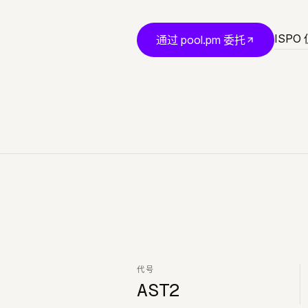
ISPO
通过 pool.pm 委托
代号
AST2