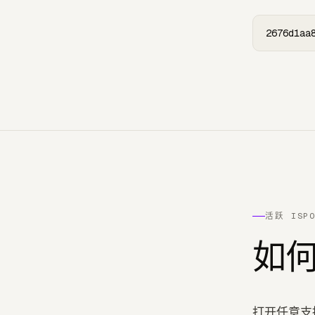
2676d1aa
活跃 ISP
如
打开任意支持质