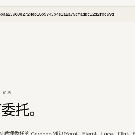
8baa23963e2724eb18b5743b4e1a2a79cfadbc12d2fdc99d
O 矿池
何委托。
押委托的 Cardano 钱包(Yoroi、Eternl、Lace、Flint、