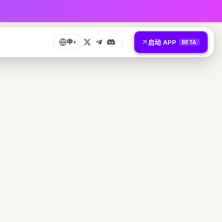
启动 APP
中
▾
BETA